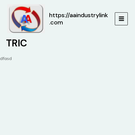
Skip
to
https://aaindustrylink
content
.com
MAIN
MEN
TRIC
dfasd