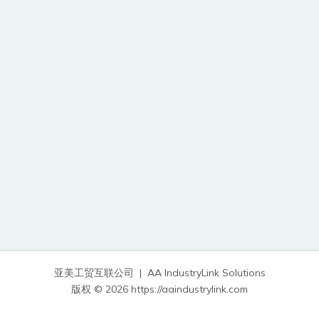
亚
美工
贸
互
联
公司 | AA IndustryLink Solutions
版权 © 2026 https://aaindustrylink.com